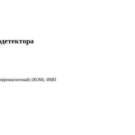
одетектора
 ферромагнитный) (КОМ), ИМП