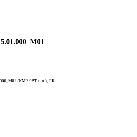
05.01.000_М01
.000_М01 (КМР-9ВТ н.о.), РБ