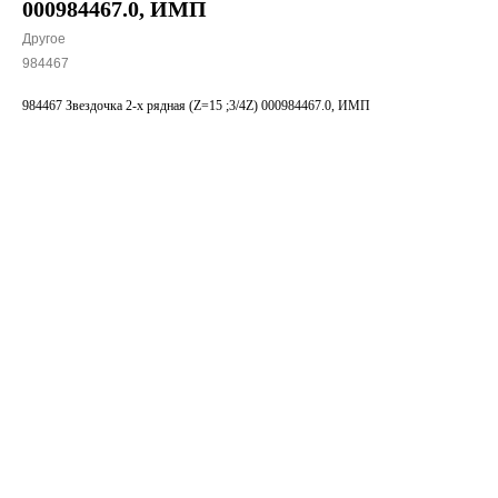
000984467.0, ИМП
Другое
984467
984467 Звездочка 2-х рядная (Z=15 ;3/4Z) 000984467.0, ИМП