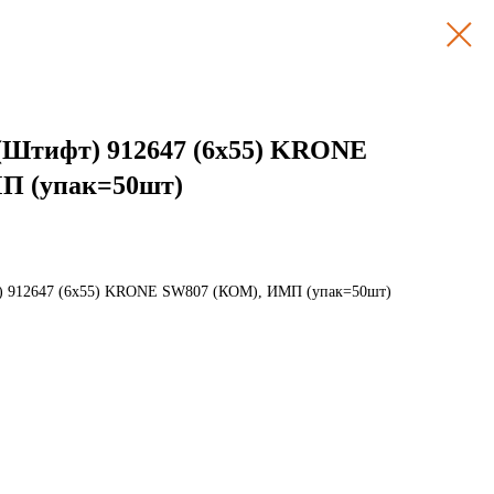
(Штифт) 912647 (6х55) KRONE
П (упак=50шт)
т) 912647 (6х55) KRONE SW807 (КОМ), ИМП (упак=50шт)