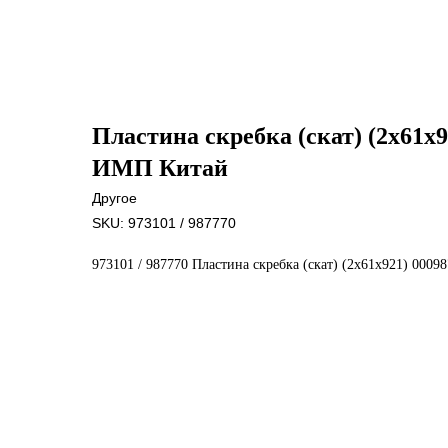
Пластина скребка (скат) (2х61х9
ИМП Китай
Другое
SKU:
973101 / 987770
973101 / 987770 Пластина скребка (скат) (2х61х921) 000