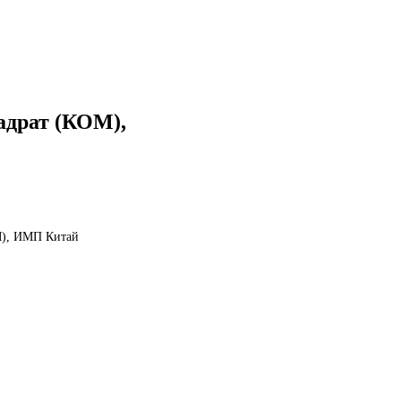
адрат (КОМ),
М), ИМП Китай