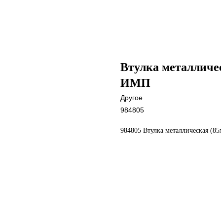
Втулка металличес
ИМП
Другое
984805
984805 Втулка металлическая (8