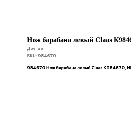
Нож барабана левый Claas К9
Другое
SKU:
984670
984670 Нож барабана левый Claas К984670, 