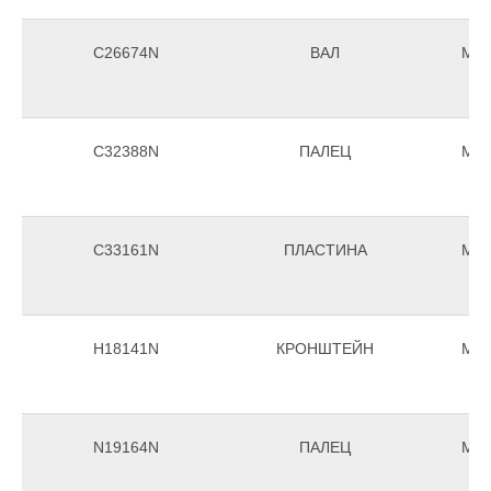
C26674N
ВАЛ
Morr
C32388N
ПАЛЕЦ
Morr
C33161N
ПЛАСТИНА
Morr
H18141N
КРОНШТЕЙН
Morr
N19164N
ПАЛЕЦ
Morr