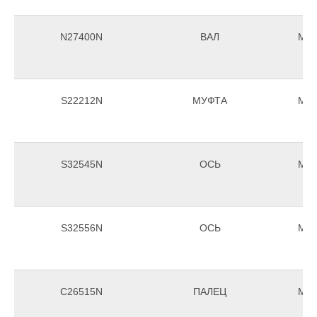
N27400N
ВАЛ
Morr
S22212N
МУФТА
Morr
S32545N
ОСЬ
Morr
S32556N
ОСЬ
Morr
С26515N
ПАЛЕЦ
Morr