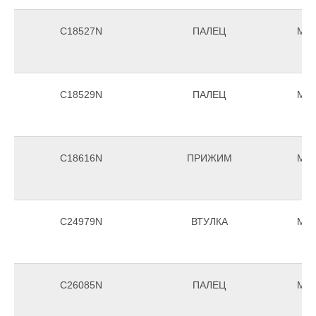
C18527N
ПАЛЕЦ
Morr
C18529N
ПАЛЕЦ
Morr
C18616N
ПРИЖИМ
Morr
C24979N
ВТУЛКА
Morr
C26085N
ПАЛЕЦ
Morr