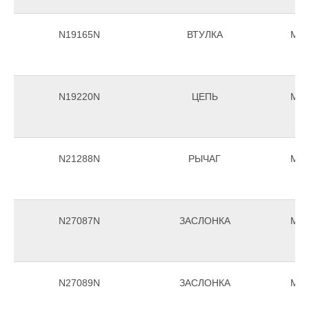
N19165N
ВТУЛКА
Morr
N19220N
ЦЕПЬ
Morr
N21288N
РЫЧАГ
Morr
N27087N
ЗАСЛОНКА
Morr
N27089N
ЗАСЛОНКА
Morr